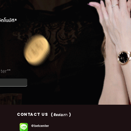
อัตโนมัติ*
ter**
Contact us
(ติดด่อเรา )
@betcenter