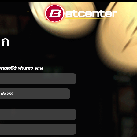
ิก
พาสเวริด์ ผ่านทาง sms